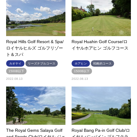
Royal Hills Golf Resort & Spa/
Royal Huahin Golf Course/ロ
ロイヤルヒルズ ゴルフリゾー
イヤルホアヒン ゴルフコース
ト＆スパ
カオヤイ
リーズナブルコース
ホアヒン
戦略的コース
1500B以下
1500B以下
2022.08.13
2022.08.13
The Royal Gems Salaya Golf
Royal Bang Pa-in Golf Club/ロ
and Sports Club/ロイヤル ジェ
イヤルバンパイン ゴルフクラ