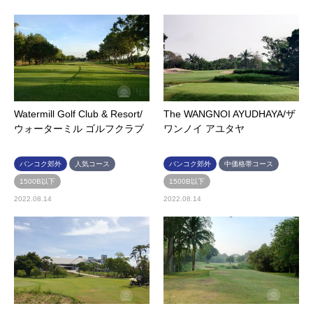
Watermill Golf Club & Resort/
The WANGNOI AYUDHAYA/ザ
ウォーターミル ゴルフクラブ
ワンノイ アユタヤ
バンコク郊外
⼈気コース
バンコク郊外
中価格帯コース
1500B以下
1500B以下
2022.08.14
2022.08.14