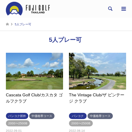
Search
5人プレー可
5人プレー可
Cascata Golf Club/カスカタ ゴ
The Vintage Club/ザ ビンテー
ルフクラブ
ジ クラブ
バンコク郊外
中価格帯コース
バンコク
中価格帯コース
2000〜2500B
2000〜2500B
2022.09.01
2022.08.14