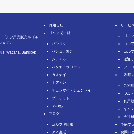
お知らせ
サービ
ゴルフ場一覧
ゴル
、ゴルフ用品販売やゴル
います。
バンコク
ゴル
バンコク郊外
ゴル
nua, Wattana, Bangkok
シラチャ
送迎
パタヤ・ラヨーン
プロ
カオヤイ
ご利用
ホアヒン
ご利
チェンマイ・チェンライ
FAQ
プーケット
利用
その他
キャン
ブログ
会社
ゴルフ場情報
予約フ
タイ⽣活
お問い