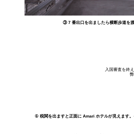
③ 7 番出口を出ましたら横断歩道を
入国審査を終え
弊
①
税関を出ますと正面に Amari ホテルが見えます