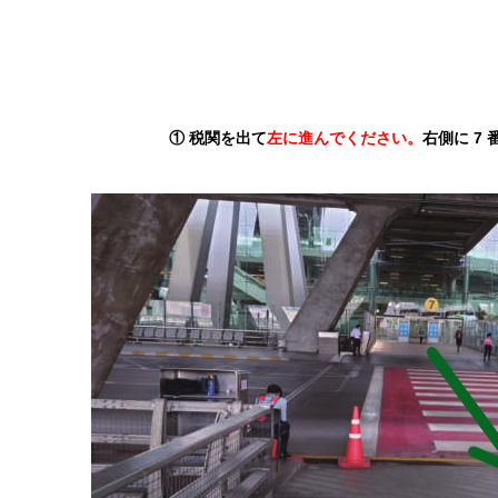
①
税関を出て
左に進んでください。
右側に 7