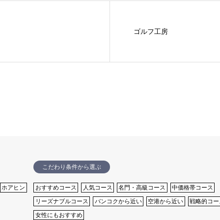
ゴルフ工房
こだわり条件から選ぶ
ホアヒン
おすすめコース
⼈気コース
名⾨・⾼級コース
中価格帯コース
リーズナブルコース
バンコクから近い
空港から近い
戦略的コー
女性にもおすすめ