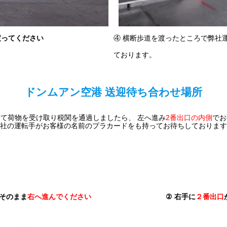
渡ってください
④ 横断歩道を渡ったところで弊社
ております。
ドンムアン空港 送迎待ち合わせ場所
て荷物を受け取り税関を通過しましたら、 左へ進み
2番出口の内側
でお
社の運転手がお客様の名前のプラカードをも持ってお待ちしております
。そのまま
右へ進んでください
②
右手に
２番出口