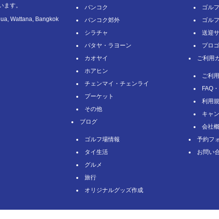
います。
バンコク
ゴル
nua, Wattana, Bangkok
バンコク郊外
ゴル
シラチャ
送迎
パタヤ・ラヨーン
プロ
カオヤイ
ご利用
ホアヒン
ご利
チェンマイ・チェンライ
FAQ
プーケット
利用
その他
キャン
ブログ
会社
ゴルフ場情報
予約フ
タイ⽣活
お問い
グルメ
旅⾏
オリジナルグッズ作成