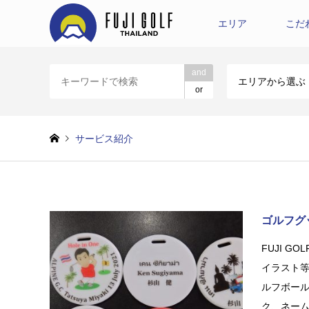
エリア
こだ
and
エリアから選ぶ
or
サービス紹介
ゴルフグ
FUJI GO
イラスト
ルフボー
ク、ネー