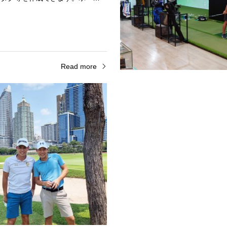
Read more
ビス
プロゴルファー監修
ーム空港 送迎待ち合わせ場所入
弊社ではプロゴルファーが2名在
終えて荷物を受け取り税関を通過
り、両名とも在タイ歴10年以上
、左へ進み 7 番出口を出て横断
イ国内のプロゴルフツアーに参戦
ってください。弊社の運…
タイ国内の多くのゴルフ場でプレ
Read more
Re