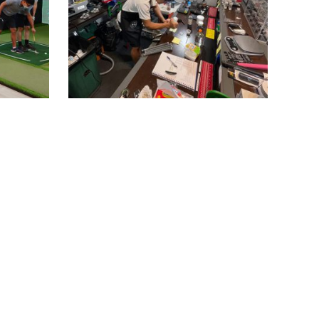
Read more
籍してお
で現在もタ
中です。
ー経…
ad more