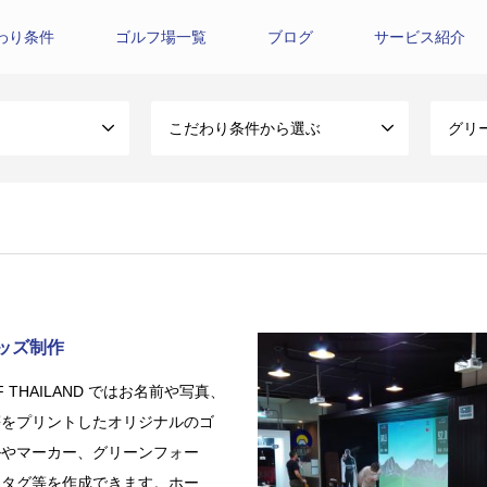
わり条件
ゴルフ場一覧
ブログ
サービス紹介
こだわり条件から選ぶ
グリ
ッズ制作
LF THAILAND ではお名前や写真、
等をプリントしたオリジナルのゴ
ルやマーカー、グリーンフォー
ムタグ等を作成できます。ホー…