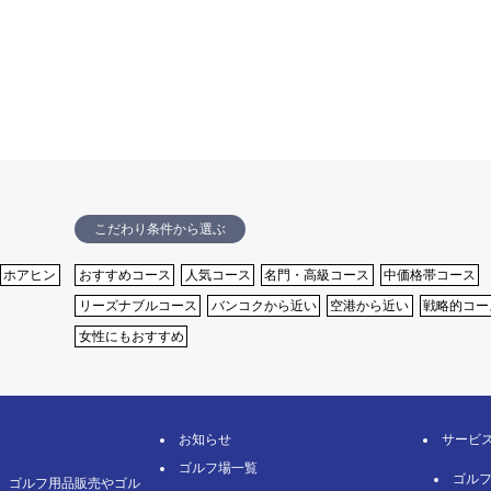
こだわり条件から選ぶ
ホアヒン
おすすめコース
⼈気コース
名⾨・⾼級コース
中価格帯コース
リーズナブルコース
バンコクから近い
空港から近い
戦略的コー
女性にもおすすめ
お知らせ
サービ
ゴルフ場一覧
ゴル
、ゴルフ用品販売やゴル