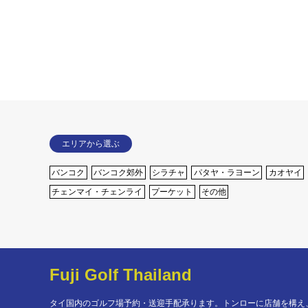
エリアから選ぶ
バンコク
バンコク郊外
シラチャ
パタヤ・ラヨーン
カオヤイ
チェンマイ・チェンライ
プーケット
その他
Fuji Golf Thailand
タイ国内のゴルフ場予約・送迎手配承ります。トンローに店舗を構え