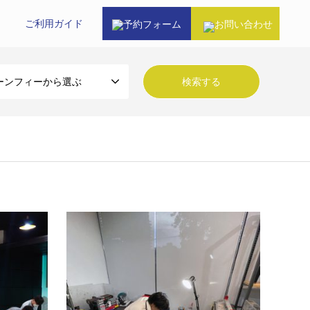
ご利⽤ガイド
予約フォーム
お問い合わせ
ーンフィーから選ぶ
ゴルフレッスン
ゴル
バンコクの中心部であるスクンビット、そ
弊社で
の中でも日本人が多く住むエリアであるト
場所は
ンローにインドアゴルフスタジオを構えて
ップや
おります。プロ資格を持った日本人…
整など