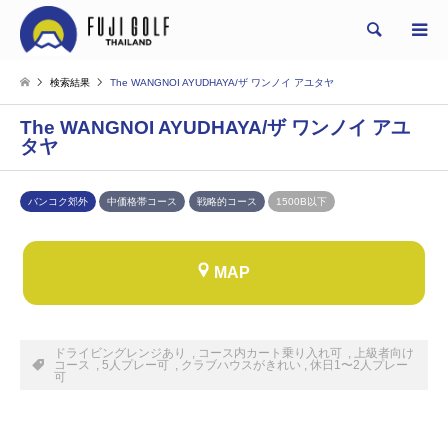
Search
検索結果
The WANGNOI AYUDHAYA/ザ ワンノイ アユタヤ
The WANGNOI AYUDHAYA/ザ ワンノイ アユ
タヤ
バンコク郊外
中価格帯コース
戦略的コース
1500B以下
MAP
ドライビングレンジあり , コース内カート乗り入れ可 , 上級者向け
コース , 5人プレー可 , クラブハウスがきれい , 休日1〜2人プレー
可