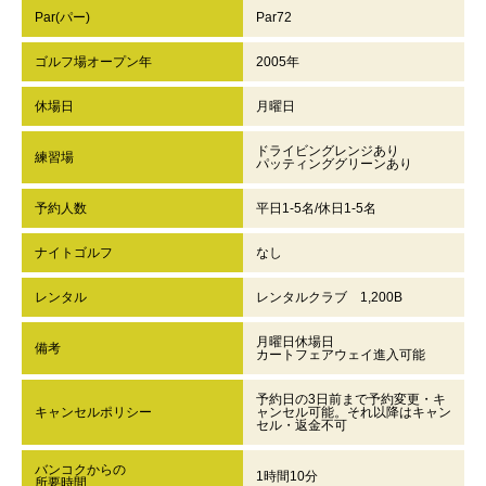
Par(パー)
Par72
ゴルフ場オープン年
2005年
休場日
月曜日
ドライビングレンジあり
練習場
パッティンググリーンあり
予約人数
平日1-5名/休日1-5名
ナイトゴルフ
なし
レンタル
レンタルクラブ 1,200B
月曜日休場日
備考
カートフェアウェイ進入可能
予約日の3日前まで予約変更・キ
キャンセルポリシー
ャンセル可能。それ以降はキャン
セル・返金不可
バンコクからの
1時間10分
所要時間