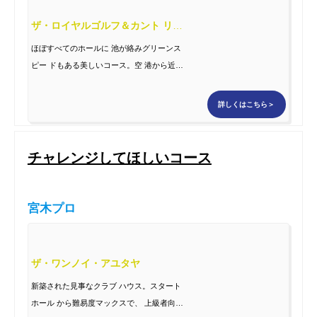
ザ・ロイヤルゴルフ＆カント リークラブ
ほぼすべてのホールに 池が絡みグリーンス
ピー ドもある美しいコース。空 港から近く
日本人に人気 があり、ヤシの木が多い タイ
を感じられるコース。
詳しくはこちら＞
チャレンジしてほしいコース
宮木プロ
ザ・ワンノイ・アユタヤ
新築された見事なクラブ ハウス。スタート
ホール から難易度マックスで、 上級者向け