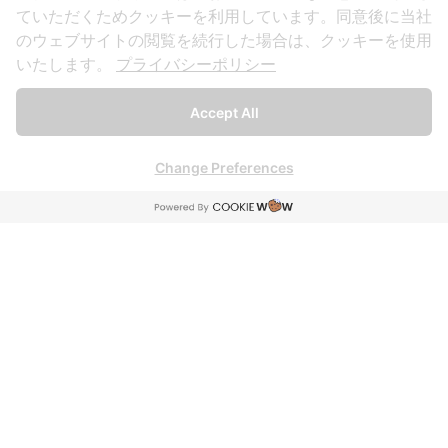
ていただくためクッキーを利用しています。同意後に当社
サービス紹介
のウェブサイトの閲覧を続行した場合は、クッキーを使用
いたします。
プライバシーポリシー
ゴルフレッスン
ゴルフ工房
Accept All
ゴルフグッズ制作
送迎サービス
Change Preferences
プロゴルファー監修
ご利用ガイド
ご利用方法
FAQ・よくある質問
利用規約・個人情報保護方針
キャンセルポリシー
会社概要
予約フォーム
お問い合わせ