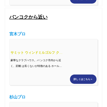
バンコクから近い
宮木プロ
サミット ウィンドミルゴルフ クラブ
豪華なクラブハウス。バ ンコク市内から近
く、距離 は長くないが特徴のある ホールが
続く何度行って も飽きないコース設計
詳しくはこちら＞
杉山プロ