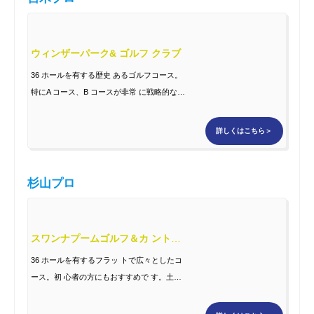
ウィンザーパーク& ゴルフ クラブ
36 ホールを有する歴史 あるゴルフコース。
特にA コース、B コースが非常 に戦略的な
コースレイア ウトで面白いコース。
詳しくはこちら＞
杉山プロ
スワンナプームゴルフ＆カ ントリークラブ
36 ホールを有するフラッ トで広々としたコ
ース。初 心者の方にもおすすめで す。土日
でも1～2 人でラ ウンドすることが出来る 気
軽さも人気の秘密。