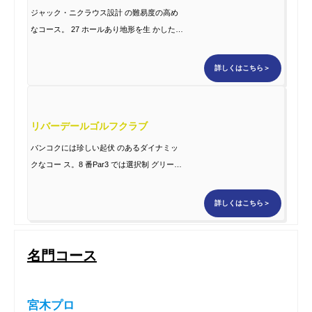
ジャック・ニクラウス設計 の難易度の高め
なコース。 27 ホールあり地形を生 かしたチ
ャレンジングな コース
詳しくはこちら＞
リバーデールゴルフクラブ
バンコクには珍しい起伏 のあるダイナミッ
クなコー ス。8 番Par3 では選択制 グリー
ン。どちらか選べる シグネチャーホールは
プ レーする価値あり。
詳しくはこちら＞
名門コース
宮木プロ