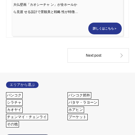
大仏壁画「カオシーチャ ン」が全ホールか
ら見渡 せる設計で景観美と戦略 性が特徴の
ゴルフコース。 近くのワイナリーもおすす
めの一つ。
詳しくはこちら＞
エリアから選ぶ
バンコク
バンコク郊外
シラチャ
パタヤ・ラヨーン
カオヤイ
ホアヒン
チェンマイ・チェンライ
プーケット
その他