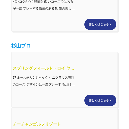
バンコクから4 時間と遠 いコースではある
が一度 プレーする価値のある景 観の美しい
地形を生かし た素晴らしいコース。コー ス
内に象注意の看板あり。
詳しくはこちら＞
杉山プロ
スプリングフィールド・ロイ ヤルカントリークラブ
27 ホールありJ ジャック・ ニクラウス設計
のコース デザインは一度プレーす るだけで
記憶に残るホー ルの連続で、景観の美し さ
と難易度を合わせ持ち ます。
詳しくはこちら＞
チーチャンゴルフリゾート