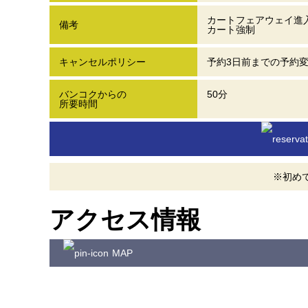
カートフェアウェイ進
備考
カート強制
キャンセルポリシー
予約3日前までの予約
バンコクからの
50分
所要時間
※初め
アクセス情報
MAP