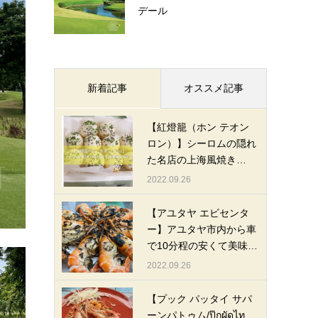
デール
新着記事
オススメ記事
【紅燈籠（ホン テオン
ロン）】シーロムの隠れ
た名店の上海風焼き…
2022.09.26
【アユタヤ エビセンタ
ー】アユタヤ市内から車
で10分程の安くて美味…
2022.09.26
【プック パッタイ サパ
ーンパトゥム/ปุ๊กผัดไท