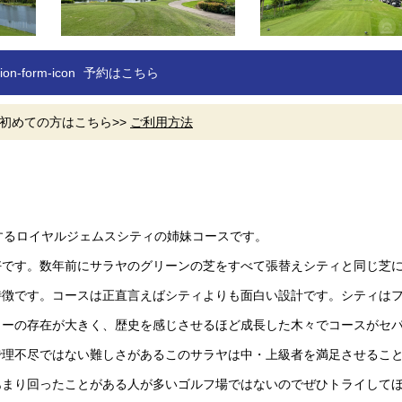
予約はこちら
初めての方はこちら>>
ご利用方法
するロイヤルジェムスシティの姉妹コースです。
好です。数年前にサラヤのグリーンの芝をすべて張替えシティと同じ芝
特徴です。コースは正直言えばシティよりも面白い設計です。シティは
カーの存在が大きく、歴史を感じさせるほど成長した木々でコースがセ
で理不尽ではない難しさがあるこのサラヤは中・上級者を満足させるこ
あまり回ったことがある人が多いゴルフ場ではないのでぜひトライして