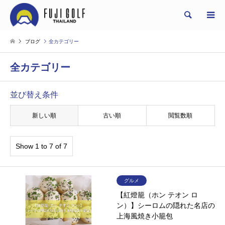
Search
ブログ
全カテゴリー
全カテゴリー
並び替え条件
新しい順
古い順
閲覧数順
Show 1 to 7 of 7
グルメ
【紅燈籠（ホン テオン ロ
ン）】シーロムの隠れた名店の
上海風焼き小籠包