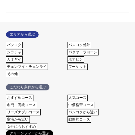
エリアから選ぶ
バンコク
バンコク郊外
シラチャ
パタヤ・ラヨーン
カオヤイ
ホアヒン
チェンマイ・チェンライ
プーケット
その他
こだわり条件から選ぶ
おすすめコース
⼈気コース
名⾨・⾼級コース
中価格帯コース
リーズナブルコース
バンコクから近い
空港から近い
戦略的コース
女性にもおすすめ
グリーンフィーから選ぶ