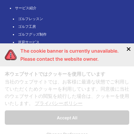
サービス紹介
ゴルフレッスン
ゴルフ工房
ゴルフグッズ制作
送迎サービス
The cookie banner is currently unavailable.
プロゴルファー監修
ご利用ガイド
Please contact the website owner.
ご利用方法
本ウェブサイトではクッキーを使用しています
FAQ・よくある質問
当社のウェブサイトでは、お客様に最適な状態でご利用し
利用規約・個人情報保護方針
ていただくためクッキーを利用しています。同意後に当社
キャンセルポリシー
のウェブサイトの閲覧を続行した場合は、クッキーを使用
会社概要
いたします。
プライバシーポリシー
予約フォーム
お問い合わせ
Accept All